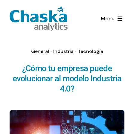
Skip
to
Menu
content
Home
General
•
Industria
•
Tecnología
Quienes Somos
¿Cómo tu empresa puede
evolucionar al modelo Industria
Servicios
4.0?
Soluciones de Inteligencia Artificial y
Blog
Aprendizaje automático (AI/ML)
Diagnósticos de Madurez digital